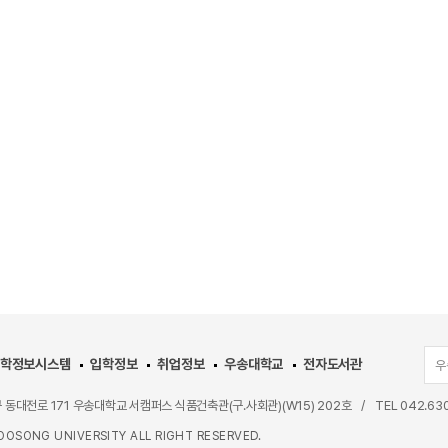
학정보시스템
입학정보
취업정보
우송대학교
전자도서관
우
구 동대전로 171 우송대학교 서캠퍼스 식품건축관(구.사회관)(W15) 202호
/
TEL
042.63
OSONG UNIVERSITY ALL RIGHT RESERVED.