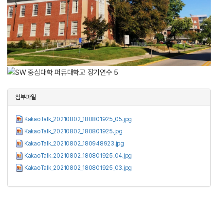
첨부파일
KakaoTalk_20210802_180801925_05.jpg
KakaoTalk_20210802_180801925.jpg
KakaoTalk_20210802_180948923.jpg
KakaoTalk_20210802_180801925_04.jpg
KakaoTalk_20210802_180801925_03.jpg