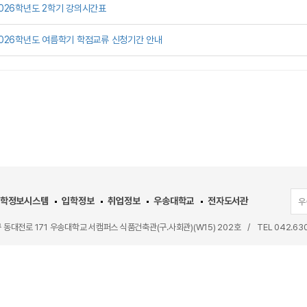
026학년도 2학기 강의시간표
026학년도 여름학기 학점교류 신청기간 안내
학정보시스템
입학정보
취업정보
우송대학교
전자도서관
우
구 동대전로 171 우송대학교 서캠퍼스 식품건축관(구.사회관)(W15) 202호
/
TEL
042.63
OSONG UNIVERSITY ALL RIGHT RESERVED.