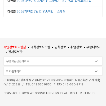
이전글
2025학년도 찾아가는 전공체험2 - 육민관고, 업성고등학교
다음글
2025학년도 7월호 우송취업 뉴스레터
개인정보처리방침
대학정보시스템
입학정보
취업정보
우송대학교
전자도서관
우송학원관련사이트
학과홈페이지
(34606) 대전광역시 동구 동대전로 171 우송대학교 서캠퍼스 식품건축관(구.사회관)
(W15) 202호
/
TEL
042.630.9850
/
FAX 042-630-9719
COPYRIGHT 2020 WOOSONG UNIVERSITY ALL RIGHT RESERVED.